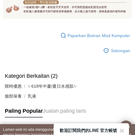
Paparkan Butiran Mod Komputer
Sokongan
Kategori Berkaitan (2)
限時優惠
✨618年中慶/夏日水感肌✨
臉部保養
乳液
Paling Popular
Jualan paling laris
歡迎訂閱我們的LINE 官方帳號
Laman web ini ada menggunakan kuki. Sekiranya anda ingin mengetahui
Tag Popular
secara terperinci bagaimana kuki digunakan di laman web ini, dan bagaimana