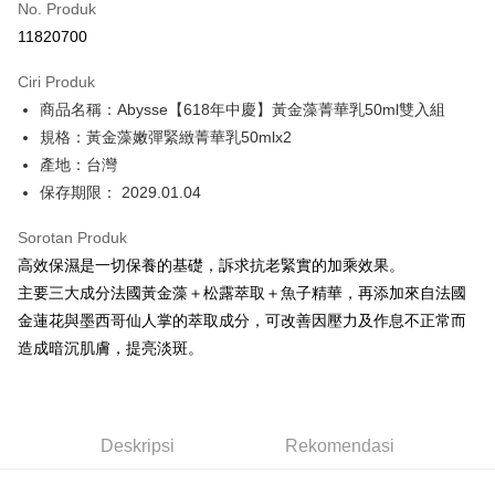
No. Produk
Ansuran Kad Kredit
11820700
3 ansuran pada kadar faedah 0,
NT$1,226
setiap ansuran
Ciri Produk
21 Bank
6 ansuran pada kadar faedah 0,
NT$613
setiap
Taiwan Cooperative Bank
Bank Komersial Pertama
商品名稱：Abysse【618年中慶】黃金藻菁華乳50ml雙入組
Hua Nan Commercial
Chang Hwa Commercial
ansuran
21 Bank
Bank
Bank
規格：黃金藻嫩彈緊緻菁華乳50mlx2
Taiwan Cooperative Bank
Bank Komersial Pertama
Pengambilan di Kedai Serbaneka
The Shanghai
Bank Komersial Taipei
產地：台灣
Hua Nan Commercial Bank
Chang Hwa Commercial Bank
Commercial & Savings
Fubon
保存期限： 2029.01.04
LINE Pay
The Shanghai Commercial &
Bank Komersial Taipei Fubon
Bank
Savings Bank
Bank Cathay United
Mega International
Apple Pay
Sorotan Produk
Bank Cathay United
Mega International Commercial
Commercial Bank
高效保濕是一切保養的基礎，訴求抗老緊實的加乘效果。
Bank
Taiwan Business Bank
Taichung Commercial
JKOPAY
Taiwan Business Bank
Taichung Commercial Bank
主要三大成分法國黃金藻＋松露萃取＋魚子精華，再添加來自法國
Bank
HSBC Bank (Taiwan) Limited
Hwatai Bank
Easy Wallet
金蓮花與墨西哥仙人掌的萃取成分，可改善因壓力及作息不正常而
HSBC Bank (Taiwan)
Hwatai Bank
Union Bank of Taiwan
Far Eastern International Bank
Limited
造成暗沉肌膚，提亮淡斑。
Yuanta Commercial Bank
Bank SinoPac
Google Pay
Union Bank of Taiwan
Far Eastern International
Bank Komersial E.SUN
DBS Bank
Bank
Plus PAY
Bank Antarabangsa Taishin
Bank CTBC
Yuanta Commercial Bank
Bank SinoPac
Syarikat Kad Kredit Rakuten
Bank Komersial E.SUN
DBS Bank
Pemindahan ATM
Deskripsi
Rekomendasi
Taiwan
Bank Antarabangsa
Bank CTBC
Taishin
Pilihan Penghantaran