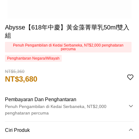
Abysse【618年中慶】黃金藻菁華乳50ml雙入
組
Penuh Pengambilan di Kedai Serbaneka, NT$2,000 penghataran
percuma
Penghantaran Negara/Wilayah
NT$5,360
NT$3,680
Pembayaran Dan Penghantaran
Penuh Pengambilan di Kedai Serbaneka, NT$2,000
penghataran percuma
Kaedah Pembayaran
Ciri Produk
Kad Kredit (Bayaran Penuh)