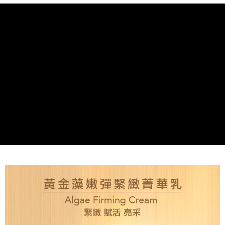
Syarikat Kad Kredit
全家取貨付款
Rakuten Taiwan
NT$80/pesanan | Penghantaran percuma untuk pesanan
NT$2,000 atau lebih
付款後全家取貨
NT$80/pesanan | Penghantaran percuma untuk pesanan
NT$2,000 atau lebih
7-11取貨付款
NT$80/pesanan | Penghantaran percuma untuk pesanan
NT$2,000 atau lebih
付款後7-11取貨
NT$80/pesanan | Penghantaran percuma untuk pesanan
NT$2,000 atau lebih
新竹貨運
NT$80/pesanan | Penghantaran percuma untuk pesanan
NT$2,000 atau lebih