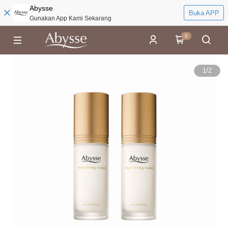
Abysse
Buka APP
Gunakan App Kami Sekarang
0
1
/
2