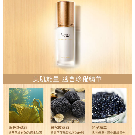
離島宅配
NT$120/pesanan | Penghantaran percuma untuk pesanan
NT$2,000 atau lebih
海外國家/配送
Kadar Penghantaran