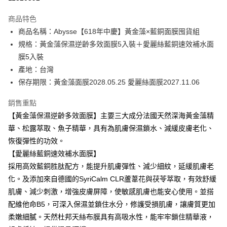
3 期 0 利率 每期
NT$1,660
21家銀行
商品特色
6 期 0 利率 每期
NT$830
21家銀行
合作金庫商業銀行
第一商業銀行
商品名稱：Abysse【618年中慶】黃金藻×藍銅面膜囤貨組
華南商業銀行
彰化商業銀行
合作金庫商業銀行
第一商業銀行
超商取貨付款
規格：黃金藻保濕逆齡多效面膜5入裝＋愛麗絲藍銅速效補水面
上海商業儲蓄銀行
台北富邦商業銀行
華南商業銀行
彰化商業銀行
國泰世華商業銀行
兆豐國際商業銀行
膜5入裝
LINE Pay
上海商業儲蓄銀行
台北富邦商業銀行
臺灣中小企業銀行
台中商業銀行
產地：台灣
國泰世華商業銀行
兆豐國際商業銀行
匯豐（台灣）商業銀行
華泰商業銀行
Apple Pay
臺灣中小企業銀行
台中商業銀行
保存期限：黃金藻面膜2028.05.25 愛麗絲面膜2027.11.06
聯邦商業銀行
遠東國際商業銀行
匯豐（台灣）商業銀行
華泰商業銀行
街口支付
元大商業銀行
永豐商業銀行
銷售重點
聯邦商業銀行
遠東國際商業銀行
玉山商業銀行
星展（台灣）商業銀行
元大商業銀行
永豐商業銀行
【黃金藻保濕逆齡多效面膜】主要三大成分法國天然深海黃金藻精
悠遊付
台新國際商業銀行
中國信託商業銀行
玉山商業銀行
星展（台灣）商業銀行
華、松露萃取、魚子精華，具有為肌膚保濕鎖水、減緩皮膚老化、
台灣樂天信用卡公司
台新國際商業銀行
中國信託商業銀行
Google Pay
恢復彈性的功效。
台灣樂天信用卡公司
【愛麗絲藍銅速效補水面膜】
全盈+PAY
採用高效藍銅胜肽配方，能提升肌膚彈性、減少細紋，延緩肌膚老
ATM付款
化。及添加來自德國的SyriCalm CLR蘆葦花與茯苓萃取，有效舒緩
肌膚、減少刺激，增強皮膚屏障，使敏感肌膚也能安心使用。並搭
運送方式
配維他命B5，可深入保濕並鎖住水分，修護受損肌膚，讓膚質更加
全家取貨付款
柔嫩細膩。天然杜邦天絲布膜具有高吸水性，能牢牢鎖住精華液，