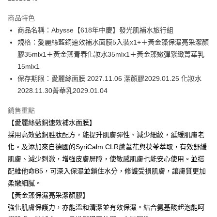
3 期 0 利率 每期
NT$760
21家銀行
商品特色
6 期 0 利率 每期
NT$380
21家銀行
合作金庫商業銀行
第一商業銀行
商品名稱：Abysse【618年中慶】發光肌補水旅行組
華南商業銀行
彰化商業銀行
合作金庫商業銀行
第一商業銀行
超商取貨付款
規格：愛麗絲藍銅速效補水面膜5入裝x1+＋黃金藻保濕亮采潔顏
上海商業儲蓄銀行
台北富邦商業銀行
華南商業銀行
彰化商業銀行
國泰世華商業銀行
兆豐國際商業銀行
膠35mlx1＋黃金藻青春化妝水35mlx1＋黃金藻嫩彈緊緻菁華乳
LINE Pay
上海商業儲蓄銀行
台北富邦商業銀行
臺灣中小企業銀行
台中商業銀行
15mlx1
國泰世華商業銀行
兆豐國際商業銀行
匯豐（台灣）商業銀行
華泰商業銀行
Apple Pay
臺灣中小企業銀行
台中商業銀行
保存期限：愛麗絲面膜 2027.11.06 潔顏膠2029.01.25 化妝水
聯邦商業銀行
遠東國際商業銀行
匯豐（台灣）商業銀行
華泰商業銀行
2028.11.30菁華乳2029.01.04
街口支付
元大商業銀行
永豐商業銀行
聯邦商業銀行
遠東國際商業銀行
玉山商業銀行
星展（台灣）商業銀行
元大商業銀行
永豐商業銀行
銷售重點
悠遊付
台新國際商業銀行
中國信託商業銀行
玉山商業銀行
星展（台灣）商業銀行
【愛麗絲藍銅速效補水面膜】
台灣樂天信用卡公司
台新國際商業銀行
中國信託商業銀行
Google Pay
採用高效藍銅胜肽配方，能提升肌膚彈性、減少細紋，延緩肌膚老
台灣樂天信用卡公司
化。及添加來自德國的SyriCalm CLR蘆葦花與茯苓萃取，有效舒緩
全盈+PAY
肌膚、減少刺激，增強皮膚屏障，使敏感肌膚也能安心使用。並搭
ATM付款
配維他命B5，可深入保濕並鎖住水分，修護受損肌膚，讓膚質更加
柔嫩細膩。
運送方式
【黃金藻保濕亮采潔顏膠】
全家取貨付款
強化肌膚保護力，亦能溫和清潔並有效保濕。結合氨基酸起泡能呵