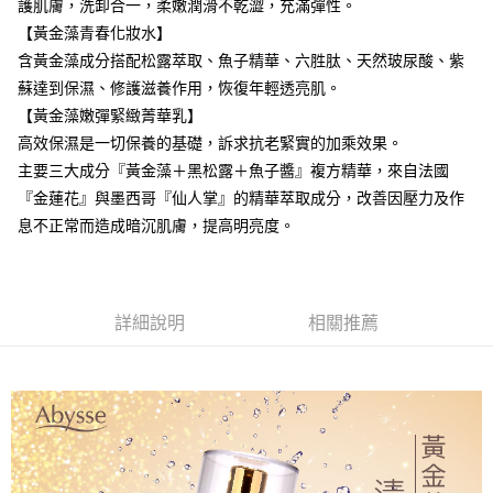
每筆NT$80，滿NT$2,000(含以上)免運費
護肌膚，洗卸合一，柔嫩潤滑不乾澀，充滿彈性。
【黃金藻青春化妝水】
付款後全家取貨
含黃金藻成分搭配松露萃取、魚子精華、六胜肽、天然玻尿酸、紫
每筆NT$80，滿NT$2,000(含以上)免運費
蘇達到保濕、修護滋養作用，恢復年輕透亮肌。
7-11取貨付款
【黃金藻嫩彈緊緻菁華乳】
每筆NT$80，滿NT$2,000(含以上)免運費
高效保濕是一切保養的基礎，訴求抗老緊實的加乘效果。
主要三大成分『黃金藻＋黑松露＋魚子醬』複方精華，來自法國
付款後7-11取貨
『金蓮花』與墨西哥『仙人掌』的精華萃取成分，改善因壓力及作
每筆NT$80，滿NT$2,000(含以上)免運費
息不正常而造成暗沉肌膚，提高明亮度。
新竹貨運
每筆NT$80，滿NT$2,000(含以上)免運費
詳細說明
相關推薦
離島宅配
每筆NT$120，滿NT$2,000(含以上)免運費
海外國家/配送
查看運費