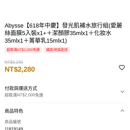
Abysse【618年中慶】發光肌補水旅行組(愛麗
絲面膜5入裝x1+＋潔顏膠35mlx1＋化妝水
35mlx1＋菁華乳15mlx1)
超取滿NT$2,000免運
國家/地區配送
NT$3,230
NT$2,280
付款與運送方式
超取滿NT$2,000免運
付款方式
商品特色
信用卡一次付款
商品編號
信用卡分期付款
11819149