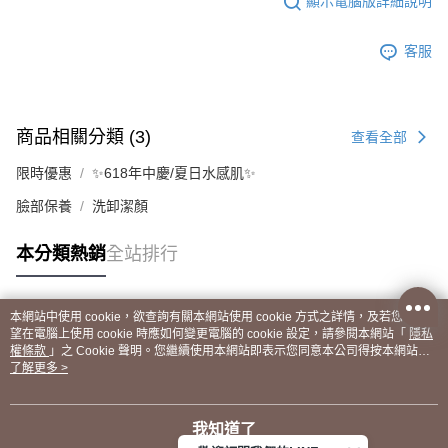
顯示電腦版詳細說明
客服
商品相關分類 (3)
查看全部
限時優惠
✨618年中慶/夏日水感肌✨
臉部保養
洗卸潔顏
本分類熱銷
全站排行
本網站中使用 cookie，欲查詢有關本網站使用 cookie 方式之詳情，及若您不希
熱門標籤
望在電腦上使用 cookie 時應如何變更電腦的 cookie 設定，請參閱本網站「
隱私
權條款
」之 Cookie 聲明。您繼續使用本網站即表示您同意本公司得按本網站使
用條款之 Cookie 聲明使用 cookie。
了解更多 >
我知道了