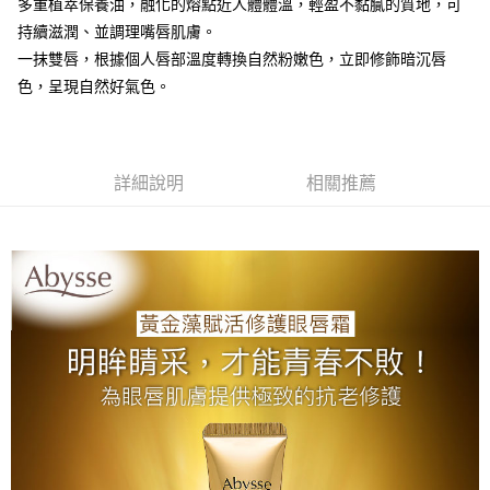
多重植萃保養油，融化的熔點近人體體溫，輕盈不黏膩的質地，可
付款後全家取貨
持續滋潤、並調理嘴唇肌膚。
每筆NT$80，滿NT$2,000(含以上)免運費
一抹雙唇，根據個人唇部溫度轉換自然粉嫩色，立即修飾暗沉唇
7-11取貨付款
色，呈現自然好氣色。
每筆NT$80，滿NT$2,000(含以上)免運費
付款後7-11取貨
詳細說明
相關推薦
每筆NT$80，滿NT$2,000(含以上)免運費
新竹貨運
每筆NT$80，滿NT$2,000(含以上)免運費
離島宅配
每筆NT$120，滿NT$2,000(含以上)免運費
海外國家/配送
查看運費