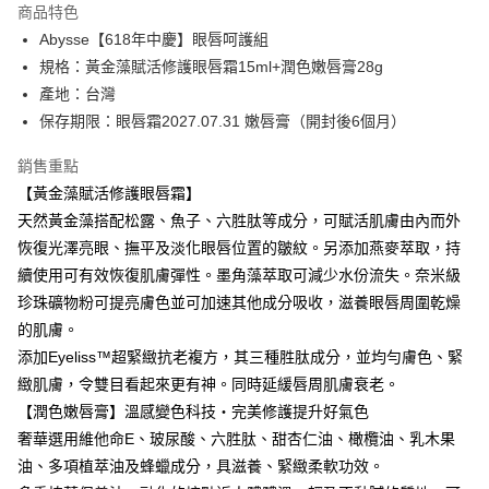
商品特色
6 期 0 利率 每期
NT$213
21家銀行
合作金庫商業銀行
第一商業銀行
Abysse【618年中慶】眼唇呵護組
華南商業銀行
彰化商業銀行
合作金庫商業銀行
第一商業銀行
超商取貨付款
規格：黃金藻賦活修護眼唇霜15ml+潤色嫩唇膏28g
上海商業儲蓄銀行
台北富邦商業銀行
華南商業銀行
彰化商業銀行
國泰世華商業銀行
兆豐國際商業銀行
產地：台灣
LINE Pay
上海商業儲蓄銀行
台北富邦商業銀行
臺灣中小企業銀行
台中商業銀行
保存期限：眼唇霜2027.07.31 嫩唇膏（開封後6個月）
國泰世華商業銀行
兆豐國際商業銀行
匯豐（台灣）商業銀行
華泰商業銀行
Apple Pay
臺灣中小企業銀行
台中商業銀行
聯邦商業銀行
遠東國際商業銀行
銷售重點
匯豐（台灣）商業銀行
華泰商業銀行
街口支付
元大商業銀行
永豐商業銀行
【黃金藻賦活修護眼唇霜】
聯邦商業銀行
遠東國際商業銀行
玉山商業銀行
星展（台灣）商業銀行
元大商業銀行
永豐商業銀行
天然黃金藻搭配松露、魚子、六胜肽等成分，可賦活肌膚由內而外
悠遊付
台新國際商業銀行
中國信託商業銀行
玉山商業銀行
星展（台灣）商業銀行
恢復光澤亮眼、撫平及淡化眼唇位置的皺紋。另添加燕麥萃取，持
台灣樂天信用卡公司
台新國際商業銀行
中國信託商業銀行
Google Pay
續使用可有效恢復肌膚彈性。墨角藻萃取可減少水份流失。奈米級
台灣樂天信用卡公司
珍珠礦物粉可提亮膚色並可加速其他成分吸收，滋養眼唇周圍乾燥
全盈+PAY
的肌膚。
ATM付款
添加Eyeliss™超緊緻抗老複方，其三種胜肽成分，並均勻膚色、緊
緻肌膚，令雙目看起來更有神。同時延緩唇周肌膚衰老。
運送方式
【潤色嫩唇膏】溫感變色科技・完美修護提升好氣色
全家取貨付款
奢華選用維他命E、玻尿酸、六胜肽、甜杏仁油、橄欖油、乳木果
每筆NT$80，滿NT$2,000(含以上)免運費
油、多項植萃油及蜂蠟成分，具滋養、緊緻柔軟功效。