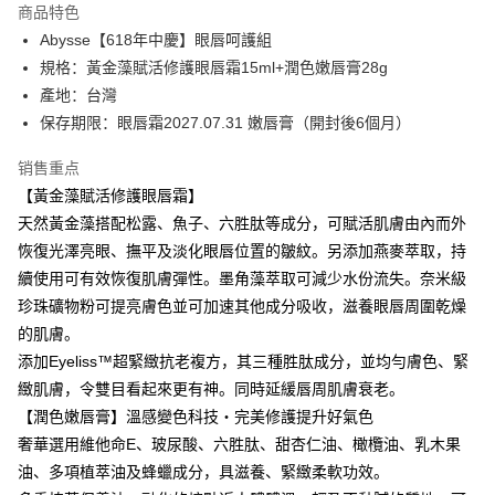
商品特色
6期 0利率，每期
NT$213
21家银行
合作金库商业银行
第一商业银行
Abysse【618年中慶】眼唇呵護組
华南商业银行
彰化商业银行
合作金库商业银行
第一商业银行
超商取货付款
規格：黃金藻賦活修護眼唇霜15ml+潤色嫩唇膏28g
上海商业储蓄银行
台北富邦商业银行
华南商业银行
彰化商业银行
国泰世华商业银行
兆丰国际商业银行
產地：台灣
LINE Pay
上海商业储蓄银行
台北富邦商业银行
台湾中小企业银行
台中商业银行
保存期限：眼唇霜2027.07.31 嫩唇膏（開封後6個月）
国泰世华商业银行
兆丰国际商业银行
汇丰（台湾）商业银行
华泰商业银行
Apple Pay
台湾中小企业银行
台中商业银行
联邦商业银行
远东国际商业银行
销售重点
汇丰（台湾）商业银行
华泰商业银行
街口支付
元大商业银行
永丰商业银行
【黃金藻賦活修護眼唇霜】
联邦商业银行
远东国际商业银行
玉山商业银行
星展（台湾）商业银行
元大商业银行
永丰商业银行
天然黃金藻搭配松露、魚子、六胜肽等成分，可賦活肌膚由內而外
悠遊付
台新国际商业银行
中国信托商业银行
玉山商业银行
星展（台湾）商业银行
恢復光澤亮眼、撫平及淡化眼唇位置的皺紋。另添加燕麥萃取，持
台湾乐天信用卡公司
台新国际商业银行
中国信托商业银行
Google Pay
續使用可有效恢復肌膚彈性。墨角藻萃取可減少水份流失。奈米級
台湾乐天信用卡公司
珍珠礦物粉可提亮膚色並可加速其他成分吸收，滋養眼唇周圍乾燥
Plus PAY
的肌膚。
ATM付款
添加Eyeliss™超緊緻抗老複方，其三種胜肽成分，並均勻膚色、緊
緻肌膚，令雙目看起來更有神。同時延緩唇周肌膚衰老。
运送方式
【潤色嫩唇膏】溫感變色科技・完美修護提升好氣色
全家取貨付款
奢華選用維他命E、玻尿酸、六胜肽、甜杏仁油、橄欖油、乳木果
每笔NT$80，满NT$2,000(含以上)免运费
油、多項植萃油及蜂蠟成分，具滋養、緊緻柔軟功效。