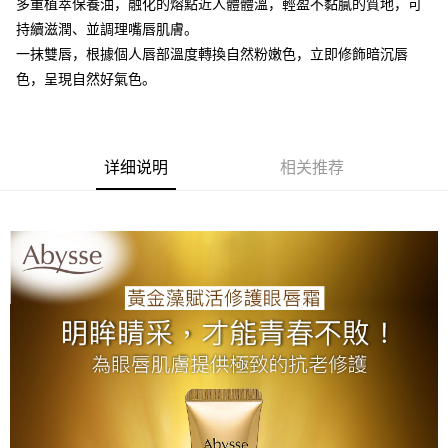
多重植萃保養油，融化的熔點近人體體溫，輕盈不黏膩的質地，可
付款後全家取貨
持續滋潤、並調理嘴唇肌膚。
每笔NT$80，满NT$2,000(含以上)免运费
一抹雙唇，根據個人唇部溫度轉換自然粉嫩色，立即修飾暗沉唇
7-11取貨付款
色，呈現自然好氣色。
每笔NT$80，满NT$2,000(含以上)免运费
付款後7-11取貨
详细说明
相关推荐
每笔NT$80，满NT$2,000(含以上)免运费
新竹貨運
每笔NT$80，满NT$2,000(含以上)免运费
離島宅配
每笔NT$120，满NT$2,000(含以上)免运费
海外國家/配送
查看运费