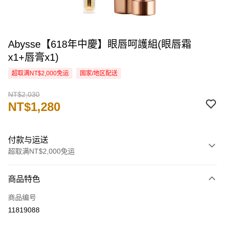
Abysse【618年中慶】眼唇呵護組(眼唇霜
x1+唇膏x1)
超取满NT$2,000免运
国家/地区配送
NT$2,030
NT$1,280
付款与运送
超取满NT$2,000免运
付款方式
商品特色
信用卡一次付款
商品编号
信用卡分期付款
11819088
3期 0利率，每期
NT$426
21家银行