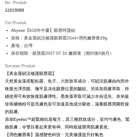
No. Produk
Ansuran Kad Kredit
11819088
3 ansuran pada kadar faedah 0,
NT$426
setiap ansuran
Ciri Produk
21 Bank
6 ansuran pada kadar faedah 0,
NT$213
setiap
Taiwan Cooperative Bank
Bank Komersial Pertama
Abysse【618年中慶】眼唇呵護組
Hua Nan Commercial
Chang Hwa Commercial
ansuran
21 Bank
Bank
Bank
規格：黃金藻賦活修護眼唇霜15ml+潤色嫩唇膏28g
Taiwan Cooperative Bank
Bank Komersial Pertama
Pengambilan di Kedai Serbaneka
The Shanghai
Bank Komersial Taipei
產地：台灣
Hua Nan Commercial Bank
Chang Hwa Commercial Bank
Commercial & Savings
Fubon
保存期限：眼唇霜2027.07.31 嫩唇膏（開封後6個月）
LINE Pay
The Shanghai Commercial &
Bank Komersial Taipei Fubon
Bank
Savings Bank
Bank Cathay United
Mega International
Apple Pay
Sorotan Produk
Bank Cathay United
Mega International Commercial
Commercial Bank
【黃金藻賦活修護眼唇霜】
Bank
Taiwan Business Bank
Taichung Commercial
JKOPAY
Taiwan Business Bank
Taichung Commercial Bank
天然黃金藻搭配松露、魚子、六胜肽等成分，可賦活肌膚由內而外
Bank
HSBC Bank (Taiwan) Limited
Hwatai Bank
Easy Wallet
恢復光澤亮眼、撫平及淡化眼唇位置的皺紋。另添加燕麥萃取，持
HSBC Bank (Taiwan)
Hwatai Bank
Union Bank of Taiwan
Far Eastern International Bank
Limited
續使用可有效恢復肌膚彈性。墨角藻萃取可減少水份流失。奈米級
Yuanta Commercial Bank
Bank SinoPac
Google Pay
Union Bank of Taiwan
Far Eastern International
珍珠礦物粉可提亮膚色並可加速其他成分吸收，滋養眼唇周圍乾燥
Bank Komersial E.SUN
DBS Bank
Bank
Plus PAY
的肌膚。
Bank Antarabangsa Taishin
Bank CTBC
Yuanta Commercial Bank
Bank SinoPac
Syarikat Kad Kredit Rakuten
添加Eyeliss™超緊緻抗老複方，其三種胜肽成分，並均勻膚色、緊
Bank Komersial E.SUN
DBS Bank
Pemindahan ATM
Taiwan
緻肌膚，令雙目看起來更有神。同時延緩唇周肌膚衰老。
Bank Antarabangsa
Bank CTBC
Taishin
【潤色嫩唇膏】溫感變色科技・完美修護提升好氣色
Pilihan Penghantaran