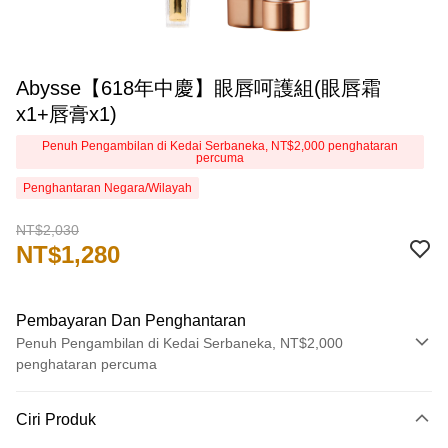
Abysse【618年中慶】眼唇呵護組(眼唇霜
x1+唇膏x1)
Penuh Pengambilan di Kedai Serbaneka, NT$2,000 penghataran
percuma
Penghantaran Negara/Wilayah
NT$2,030
NT$1,280
Pembayaran Dan Penghantaran
Penuh Pengambilan di Kedai Serbaneka, NT$2,000
penghataran percuma
Kaedah Pembayaran
Ciri Produk
Kad Kredit (Bayaran Penuh)