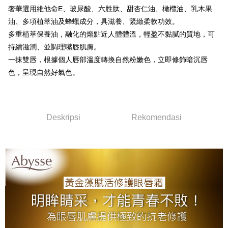
Syarikat Kad Kredit
奢華選用維他命E、玻尿酸、六胜肽、甜杏仁油、橄欖油、乳木果
全家取貨付款
Rakuten Taiwan
油、多項植萃油及蜂蠟成分，具滋養、緊緻柔軟功效。
NT$80/pesanan | Penghantaran percuma untuk pesanan
多重植萃保養油，融化的熔點近人體體溫，輕盈不黏膩的質地，可
NT$2,000 atau lebih
持續滋潤、並調理嘴唇肌膚。
一抹雙唇，根據個人唇部溫度轉換自然粉嫩色，立即修飾暗沉唇
付款後全家取貨
色，呈現自然好氣色。
NT$80/pesanan | Penghantaran percuma untuk pesanan
NT$2,000 atau lebih
7-11取貨付款
Deskripsi
Rekomendasi
NT$80/pesanan | Penghantaran percuma untuk pesanan
NT$2,000 atau lebih
付款後7-11取貨
NT$80/pesanan | Penghantaran percuma untuk pesanan
NT$2,000 atau lebih
新竹貨運
NT$80/pesanan | Penghantaran percuma untuk pesanan
NT$2,000 atau lebih