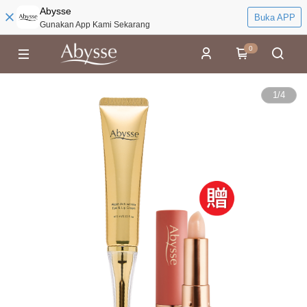
Abysse
Buka APP
Gunakan App Kami Sekarang
0
1
/
4