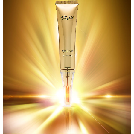
離島宅配
NT$120/pesanan | Penghantaran percuma untuk pesanan
NT$2,000 atau lebih
海外國家/配送
Kadar Penghantaran