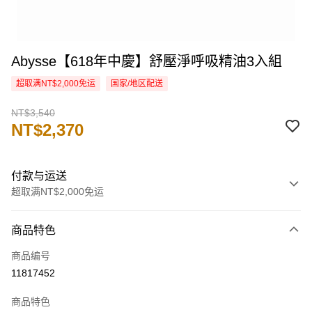
Abysse【618年中慶】舒壓淨呼吸精油3入組
超取满NT$2,000免运
国家/地区配送
NT$3,540
NT$2,370
付款与运送
超取满NT$2,000免运
付款方式
商品特色
信用卡一次付款
商品编号
信用卡分期付款
11817452
3期 0利率，每期
NT$790
21家银行
商品特色
6期 0利率，每期
NT$395
21家银行
合作金库商业银行
第一商业银行