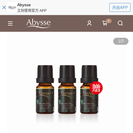
Abysse
开启APP
立刻使用官方 APP
0
1
/
3