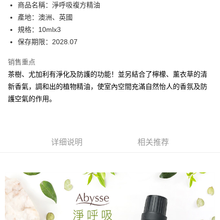
商品名稱：淨呼吸複方精油
华南商业银行
彰化商业银行
合作金库商业银行
第一商业银行
超商取货付款
產地：澳洲、英國
上海商业储蓄银行
台北富邦商业银行
华南商业银行
彰化商业银行
国泰世华商业银行
兆丰国际商业银行
規格：10mlx3
LINE Pay
上海商业储蓄银行
台北富邦商业银行
台湾中小企业银行
台中商业银行
保存期限：2028.07
国泰世华商业银行
兆丰国际商业银行
汇丰（台湾）商业银行
华泰商业银行
Apple Pay
台湾中小企业银行
台中商业银行
联邦商业银行
远东国际商业银行
销售重点
汇丰（台湾）商业银行
华泰商业银行
街口支付
元大商业银行
永丰商业银行
茶樹、尤加利有淨化及防護的功能！並另結合了檸檬、薰衣草的清
联邦商业银行
远东国际商业银行
玉山商业银行
星展（台湾）商业银行
元大商业银行
永丰商业银行
新香氣，調和出的植物精油，使室內空間充滿自然怡人的香氛及防
悠遊付
台新国际商业银行
中国信托商业银行
玉山商业银行
星展（台湾）商业银行
護空氣的作用。
台湾乐天信用卡公司
台新国际商业银行
中国信托商业银行
Google Pay
台湾乐天信用卡公司
Plus PAY
ATM付款
详细说明
相关推荐
运送方式
全家取貨付款
每笔NT$80，满NT$2,000(含以上)免运费
付款後全家取貨