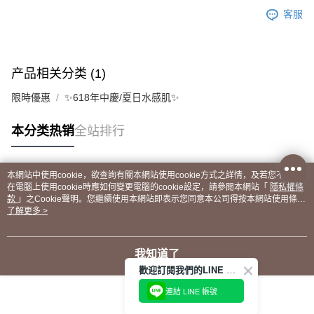
客服
产品相关分类 (1)
限時優惠
✨618年中慶/夏日水感肌✨
本分类热销
全站排行
本網站中使用cookie，欲查詢有關本網站使用cookie方式之詳情，及若您不希望
热门标签
在電腦上使用cookie時應如何變更電腦的cookie設定，請參閱本網站「
隱私權條
款
」之Cookie聲明。您繼續使用本網站即表示您同意本公司得按本網站使用條款
之Cookie聲明使用cookie。
了解更多 >
我知道了
歡迎訂閱我們的LINE 官方帳號
連結 LINE 帳號