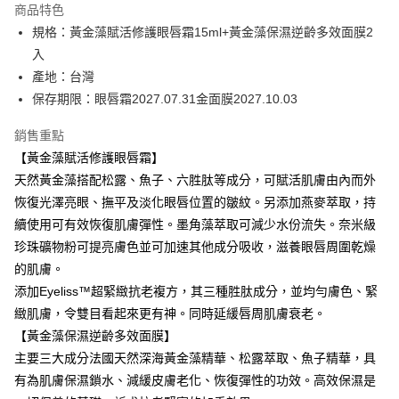
商品特色
6 期 0 利率 每期
NT$213
21家銀行
合作金庫商業銀行
第一商業銀行
規格：黃金藻賦活修護眼唇霜15ml+黃金藻保濕逆齡多效面膜2
華南商業銀行
彰化商業銀行
合作金庫商業銀行
第一商業銀行
超商取貨付款
入
上海商業儲蓄銀行
台北富邦商業銀行
華南商業銀行
彰化商業銀行
國泰世華商業銀行
兆豐國際商業銀行
產地：台灣
LINE Pay
上海商業儲蓄銀行
台北富邦商業銀行
臺灣中小企業銀行
台中商業銀行
保存期限：眼唇霜2027.07.31金面膜2027.10.03
國泰世華商業銀行
兆豐國際商業銀行
匯豐（台灣）商業銀行
華泰商業銀行
Apple Pay
臺灣中小企業銀行
台中商業銀行
聯邦商業銀行
遠東國際商業銀行
銷售重點
匯豐（台灣）商業銀行
華泰商業銀行
街口支付
元大商業銀行
永豐商業銀行
【黃金藻賦活修護眼唇霜】
聯邦商業銀行
遠東國際商業銀行
玉山商業銀行
星展（台灣）商業銀行
元大商業銀行
永豐商業銀行
天然黃金藻搭配松露、魚子、六胜肽等成分，可賦活肌膚由內而外
悠遊付
台新國際商業銀行
中國信託商業銀行
玉山商業銀行
星展（台灣）商業銀行
恢復光澤亮眼、撫平及淡化眼唇位置的皺紋。另添加燕麥萃取，持
台灣樂天信用卡公司
台新國際商業銀行
中國信託商業銀行
Google Pay
續使用可有效恢復肌膚彈性。墨角藻萃取可減少水份流失。奈米級
台灣樂天信用卡公司
珍珠礦物粉可提亮膚色並可加速其他成分吸收，滋養眼唇周圍乾燥
全盈+PAY
的肌膚。
ATM付款
添加Eyeliss™超緊緻抗老複方，其三種胜肽成分，並均勻膚色、緊
緻肌膚，令雙目看起來更有神。同時延緩唇周肌膚衰老。
運送方式
【黃金藻保濕逆齡多效面膜】
全家取貨付款
主要三大成分法國天然深海黃金藻精華、松露萃取、魚子精華，具
每筆NT$80，滿NT$2,000(含以上)免運費
有為肌膚保濕鎖水、減緩皮膚老化、恢復彈性的功效。高效保濕是