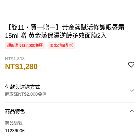
【雙11・買一贈一】黃金藻賦活修護眼唇霜
15ml 贈 黃金藻保濕逆齡多效面膜2入
超取滿NT$2,000免運
國家/地區配送
NT$1,808
NT$1,280
付款與運送方式
超取滿NT$2,000免運
付款方式
商品特色
信用卡一次付款
商品編號
信用卡分期付款
11239006
3 期 0 利率 每期
NT$426
21家銀行