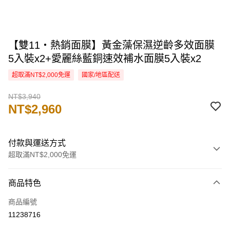
【雙11・熱銷面膜】黃金藻保濕逆齡多效面膜
5入裝x2+愛麗絲藍銅速效補水面膜5入裝x2
超取滿NT$2,000免運
國家/地區配送
NT$3,940
NT$2,960
付款與運送方式
超取滿NT$2,000免運
付款方式
商品特色
信用卡一次付款
商品編號
信用卡分期付款
11238716
3 期 0 利率 每期
NT$986
21家銀行