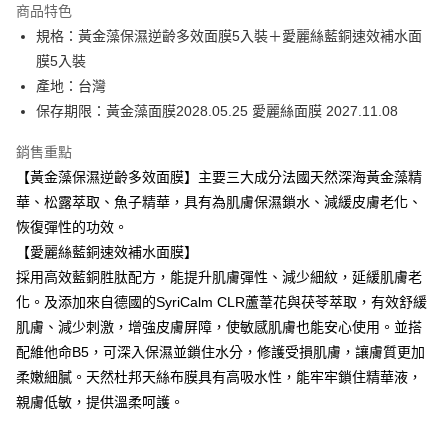
商品特色
6 期 0 利率 每期
NT$493
21家銀行
合作金庫商業銀行
第一商業銀行
規格：黃金藻保濕逆齡多效面膜5入裝＋愛麗絲藍銅速效補水面
華南商業銀行
彰化商業銀行
合作金庫商業銀行
第一商業銀行
超商取貨付款
膜5入裝
上海商業儲蓄銀行
台北富邦商業銀行
華南商業銀行
彰化商業銀行
國泰世華商業銀行
兆豐國際商業銀行
產地：台灣
LINE Pay
上海商業儲蓄銀行
台北富邦商業銀行
臺灣中小企業銀行
台中商業銀行
保存期限：黃金藻面膜2028.05.25 愛麗絲面膜 2027.11.08
國泰世華商業銀行
兆豐國際商業銀行
匯豐（台灣）商業銀行
華泰商業銀行
Apple Pay
臺灣中小企業銀行
台中商業銀行
聯邦商業銀行
遠東國際商業銀行
銷售重點
匯豐（台灣）商業銀行
華泰商業銀行
街口支付
元大商業銀行
永豐商業銀行
【黃金藻保濕逆齡多效面膜】主要三大成分法國天然深海黃金藻精
聯邦商業銀行
遠東國際商業銀行
玉山商業銀行
星展（台灣）商業銀行
元大商業銀行
永豐商業銀行
華、松露萃取、魚子精華，具有為肌膚保濕鎖水、減緩皮膚老化、
悠遊付
台新國際商業銀行
中國信託商業銀行
玉山商業銀行
星展（台灣）商業銀行
恢復彈性的功效。
台灣樂天信用卡公司
台新國際商業銀行
中國信託商業銀行
Google Pay
【愛麗絲藍銅速效補水面膜】
台灣樂天信用卡公司
採用高效藍銅胜肽配方，能提升肌膚彈性、減少細紋，延緩肌膚老
全盈+PAY
化。及添加來自德國的SyriCalm CLR蘆葦花與茯苓萃取，有效舒緩
ATM付款
肌膚、減少刺激，增強皮膚屏障，使敏感肌膚也能安心使用。並搭
配維他命B5，可深入保濕並鎖住水分，修護受損肌膚，讓膚質更加
運送方式
柔嫩細膩。天然杜邦天絲布膜具有高吸水性，能牢牢鎖住精華液，
全家取貨付款
親膚低敏，提供溫柔呵護。
每筆NT$80，滿NT$2,000(含以上)免運費