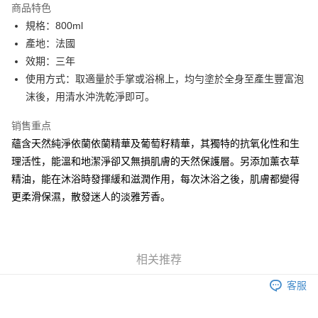
商品特色
6期 0利率，每期
NT$296
21家银行
合作金库商业银行
第一商业银行
規格：800ml
华南商业银行
彰化商业银行
合作金库商业银行
第一商业银行
LINE Pay
產地：法國
上海商业储蓄银行
台北富邦商业银行
华南商业银行
彰化商业银行
国泰世华商业银行
兆丰国际商业银行
效期：三年
Apple Pay
上海商业储蓄银行
台北富邦商业银行
台湾中小企业银行
台中商业银行
使用方式：取適量於手掌或浴棉上，均勻塗於全身至產生豐富泡
国泰世华商业银行
兆丰国际商业银行
汇丰（台湾）商业银行
华泰商业银行
街口支付
台湾中小企业银行
台中商业银行
沫後，用清水沖洗乾淨即可。
联邦商业银行
远东国际商业银行
汇丰（台湾）商业银行
华泰商业银行
悠遊付
元大商业银行
永丰商业银行
销售重点
联邦商业银行
远东国际商业银行
玉山商业银行
星展（台湾）商业银行
元大商业银行
永丰商业银行
蘊含天然純淨依蘭依蘭精華及葡萄籽精華，其獨特的抗氧化性和生
Google Pay
台新国际商业银行
中国信托商业银行
玉山商业银行
星展（台湾）商业银行
理活性，能溫和地潔淨卻又無損肌膚的天然保護層。另添加薰衣草
台湾乐天信用卡公司
台新国际商业银行
中国信托商业银行
Plus PAY
精油，能在沐浴時發揮緩和滋潤作用，每次沐浴之後，肌膚都變得
台湾乐天信用卡公司
更柔滑保濕，散發迷人的淡雅芳香。
ATM付款
运送方式
新竹貨運
相关推荐
每笔NT$80，满NT$2,000(含以上)免运费
客服
離島宅配